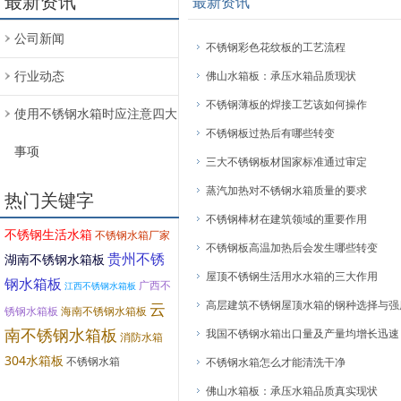
最新资讯
最新资讯
公司新闻
不锈钢彩色花纹板的工艺流程
行业动态
佛山水箱板：承压水箱品质现状
不锈钢薄板的焊接工艺该如何操作
使用不锈钢水箱时应注意四大
不锈钢板过热后有哪些转变
事项
三大不锈钢板材国家标准通过审定
蒸汽加热对不锈钢水箱质量的要求
热门关键字
不锈钢棒材在建筑领域的重要作用
不锈钢生活水箱
不锈钢水箱厂家
不锈钢板高温加热后会发生哪些转变
贵州不锈
湖南不锈钢水箱板
屋顶不锈钢生活用水水箱的三大作用
钢水箱板
广西不
江西不锈钢水箱板
高层建筑不锈钢屋顶水箱的钢种选择与强
云
锈钢水箱板
海南不锈钢水箱板
南不锈钢水箱板
我国不锈钢水箱出口量及产量均增长迅速
消防水箱
304水箱板
不锈钢水箱
不锈钢水箱怎么才能清洗干净
佛山水箱板：承压水箱品质真实现状