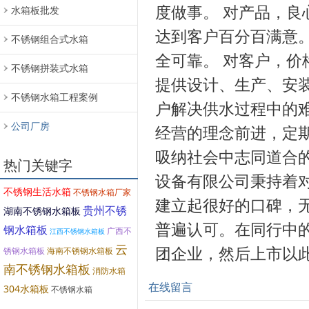
度做事。 对产品，
水箱板批发
达到客户百分百满意
不锈钢组合式水箱
全可靠。 对客户，
不锈钢拼装式水箱
提供设计、生产、安
不锈钢水箱工程案例
户解决供水过程中的
公司厂房
经营的理念前进，定
吸纳社会中志同道合
热门关键字
设备有限公司秉持着
不锈钢生活水箱
不锈钢水箱厂家
建立起很好的口碑，
贵州不锈
湖南不锈钢水箱板
普遍认可。在同行中
钢水箱板
广西不
江西不锈钢水箱板
云
团企业，然后上市以
锈钢水箱板
海南不锈钢水箱板
南不锈钢水箱板
消防水箱
在线留言
304水箱板
不锈钢水箱