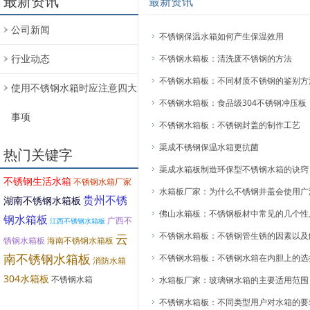
最新资讯
最新资讯
公司新闻
不锈钢保温水箱如何产生保温效用
行业动态
不锈钢水箱板：清洗废不锈钢的方法
不锈钢水箱板：不同材质不锈钢的鉴别方
使用不锈钢水箱时应注意四大
不锈钢水箱板：食品级304不锈钢冲压板
事项
不锈钢水箱板：不锈钢封盖的制作工艺
渠成不锈钢保温水箱更抗菌
热门关键字
渠成水箱板制造环保型不锈钢水箱的诀窍
不锈钢生活水箱
不锈钢水箱厂家
水箱板厂家：为什么不锈钢井盖会使用广
贵州不锈
湖南不锈钢水箱板
佛山水箱板：不锈钢板材中常见的几个性
钢水箱板
广西不
江西不锈钢水箱板
不锈钢水箱板：不锈钢管生锈的因素以及
云
锈钢水箱板
海南不锈钢水箱板
南不锈钢水箱板
不锈钢水箱板：不锈钢水箱在内胆上的选
消防水箱
304水箱板
不锈钢水箱
水箱板厂家：玻璃钢水箱的主要适用范围
不锈钢水箱板：不同类型用户对水箱的要